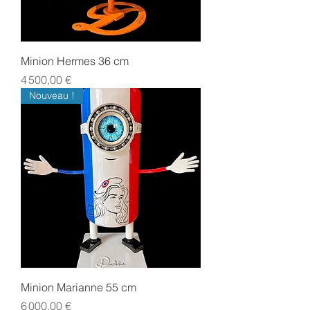
Minion Hermes 36 cm
Prix
4 500,00 €
Nouveau !
Minion Marianne 55 cm
Prix
6 000,00 €