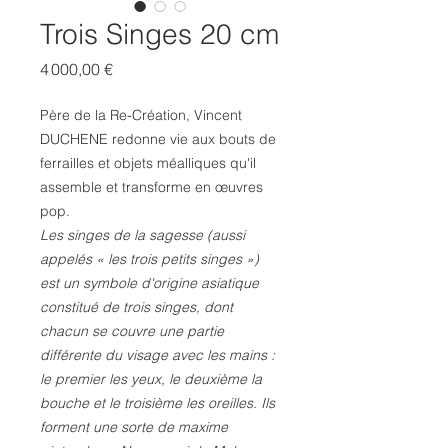
Trois Singes 20 cm
Prix
4 000,00 €
Père de la Re-Création, Vincent
DUCHENE redonne vie aux bouts de
ferrailles et objets méalliques qu'il
assemble et transforme en œuvres
pop.
Les
singes de la sagesse
(aussi
appelés « les trois petits singes »)
est un
symbole
d'origine asiatique
constitué de trois
singes
, dont
chacun se couvre une partie
différente du
visage
avec les
mains
:
le premier les
yeux
, le deuxième la
bouche
et le troisième les
oreilles
. Ils
forment une sorte de
maxime