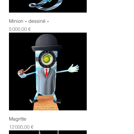
Minion « dessiné »
Prix
5 000,00 €
Magritte
Prix
12 000,00 €