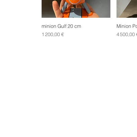
Aperçu rapide
minion Gulf 20 cm
Minion P
Prix
Prix
1 200,00 €
4 500,00 
Haut de page