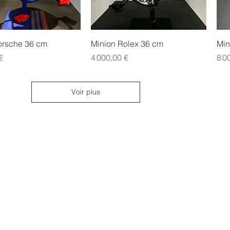
Aperçu rapide
Aperçu rapide
orsche 36 cm
Minion Rolex 36 cm
Min
Prix
Prix
€
4 000,00 €
8 0
Voir plus