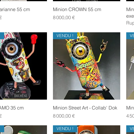
Aperçu rapide
Aperçu rapide
arianne 55 cm
Minion CROWN 55 cm
Min
exe
Prix
€
8 000,00 €
Rup
!
VENDU !
V
Aperçu rapide
Aperçu rapide
SAMO 35 cm
Minion Street Art - Collab' Dok
Min
Prix
Prix
€
8 000,00 €
4 5
!
VENDU !
V