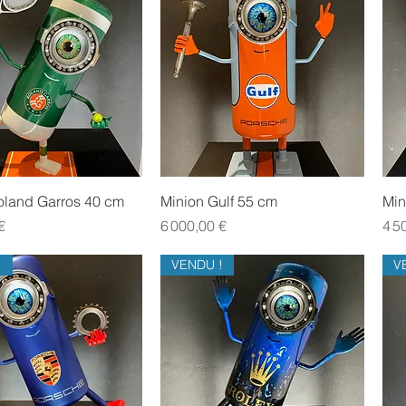
Aperçu rapide
Aperçu rapide
oland Garros 40 cm
Minion Gulf 55 cm
Min
Prix
Prix
€
6 000,00 €
4 5
!
VENDU !
V