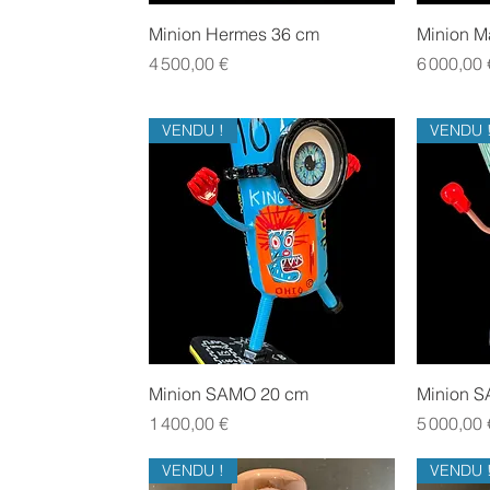
Aperçu rapide
Minion Hermes 36 cm
Minion M
Prix
Prix
4 500,00 €
6 000,00 
VENDU !
VENDU 
Aperçu rapide
Minion SAMO 20 cm
Minion 
Prix
Prix
1 400,00 €
5 000,00 
VENDU !
VENDU 