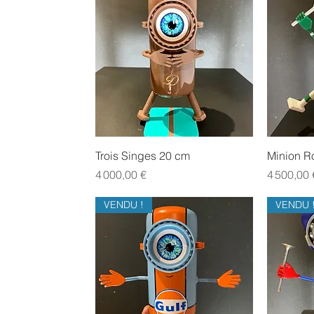
Aperçu rapide
Trois Singes 20 cm
Minion R
Prix
Prix
4 000,00 €
4 500,00 
VENDU !
VENDU 