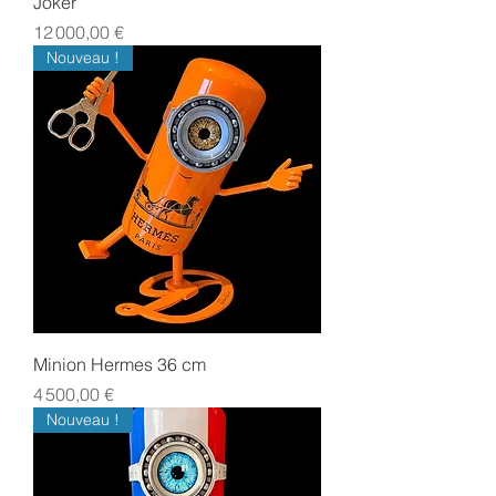
Joker
Prix
12 000,00 €
Nouveau !
Minion Hermes 36 cm
Prix
4 500,00 €
Nouveau !