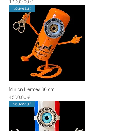
Prix
12 000,00 €
Nouveau !
Minion Hermes 36 cm
Prix
4 500,00 €
Nouveau !