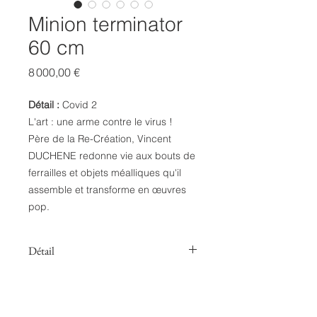
Minion terminator
60 cm
Prix
8 000,00 €
Détail :
Covid 2
L'art : une arme contre le virus !
Père de la Re-Création, Vincent
DUCHENE redonne vie aux bouts de
ferrailles et objets méalliques qu'il
assemble et transforme en œuvres
pop.
Détail
Description
Sculpture acier
Thème
Pop Art